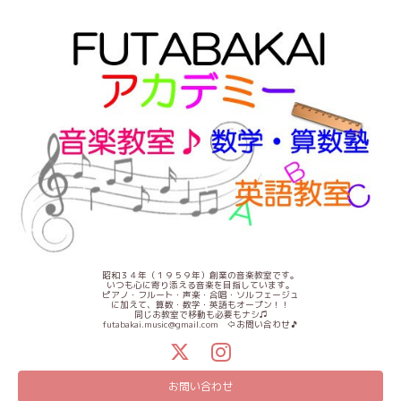
昭和３４年（１９５９年）創業の音楽教室です。
いつも心に寄り添える音楽を目指しています。
ピアノ・フルート・声楽・合唱・ソルフェージュ
に加えて、算数・数学・英語もオープン！！
同じお教室で移動も必要もナシ♫
futabakai.music@gmail.com ⇦お問い合わせ🎵
お問い合わせ