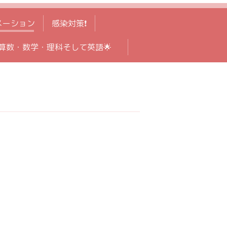
メーション
感染対策❗️
算数・数学・理科そして英語🌟