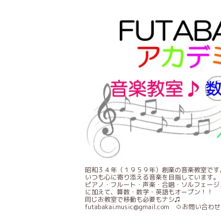
昭和３４年（１９５９年）創業の音楽教室です
いつも心に寄り添える音楽を目指しています。
ピアノ・フルート・声楽・合唱・ソルフェージ
に加えて、算数・数学・英語もオープン！！
同じお教室で移動も必要もナシ♫
futabakai.music@gmail.com ⇦お問い合わせ