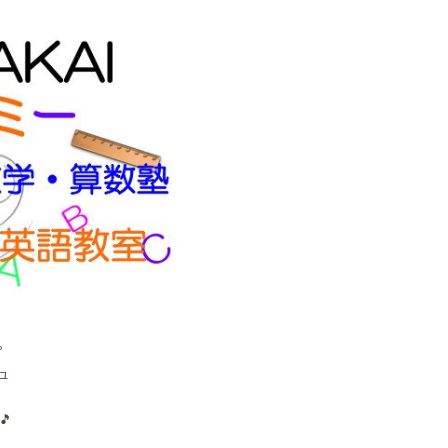
。
ュ
🎵