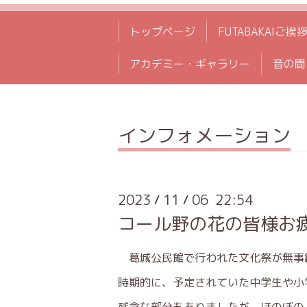
トップページ
FUTABAKAIご挨
アカデミー・ギャラリー
音の間
インフォメーション
2023
11
06 22:54
/
/
コール野の花の皆様お
葛城公民館で行われた文化祭が無事
時期的に、予定されていた中学生や小