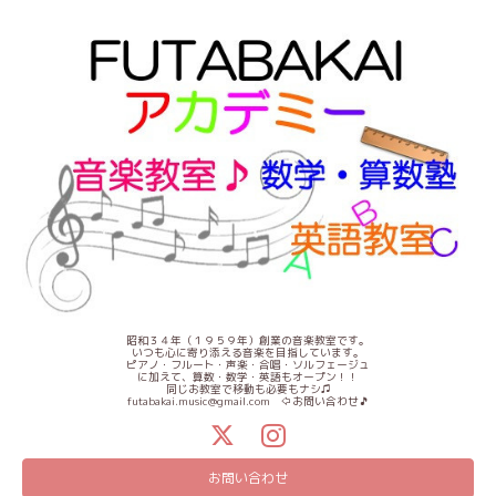
昭和３４年（１９５９年）創業の音楽教室です。
いつも心に寄り添える音楽を目指しています。
ピアノ・フルート・声楽・合唱・ソルフェージュ
に加えて、算数・数学・英語もオープン！！
同じお教室で移動も必要もナシ♫
futabakai.music@gmail.com ⇦お問い合わせ🎵
お問い合わせ